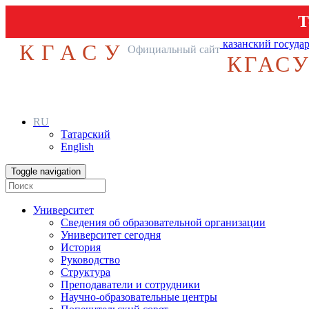
Т
казанский госуда
КГАСУ
Официальный сайт
КГАС
RU
Татарский
English
Toggle navigation
Университет
Сведения об образовательной организации
Университет сегодня
История
Руководство
Структура
Преподаватели и сотрудники
Научно-образовательные центры