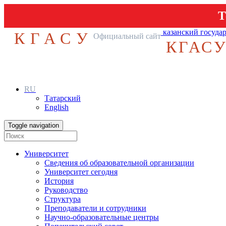
Т
казанский госуда
КГАСУ
Официальный сайт
КГАС
RU
Татарский
English
Toggle navigation
Университет
Сведения об образовательной организации
Университет сегодня
История
Руководство
Структура
Преподаватели и сотрудники
Научно-образовательные центры