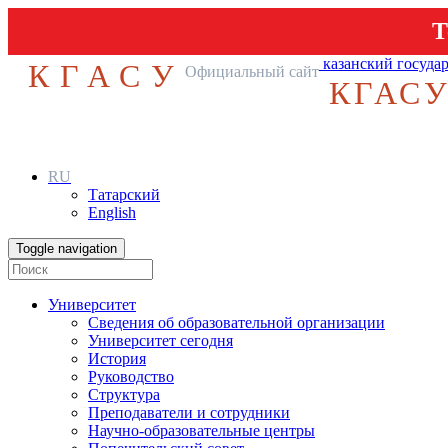
Т
казанский госуда
КГАСУ
Официальный сайт
КГАС
RU
Татарский
English
Toggle navigation
Университет
Сведения об образовательной организации
Университет сегодня
История
Руководство
Структура
Преподаватели и сотрудники
Научно-образовательные центры