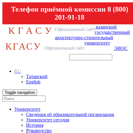
Телефон приёмной комиссии 8 (800)
201-91-18
казанский
КГАСУ
Официальный сайт
государственный
архитектурно-строительный
университет
КГАСУ
Официальный сайт
ЭИОС
RU
Татарский
English
Toggle navigation
Университет
Сведения об образовательной организации
Университет сегодня
История
Руководство