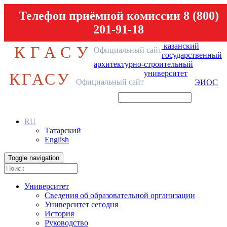
Телефон приёмной комиссии 8 (800)
201-91-18
казанский
КГАСУ
Официальный сайт
государственный
архитектурно-строительный
университет
КГАСУ
Официальный сайт
ЭИОС
RU
Татарский
English
Toggle navigation
Университет
Сведения об образовательной организации
Университет сегодня
История
Руководство