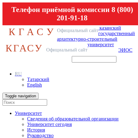
Телефон приёмной комиссии 8 (800)
201-91-18
казанский
КГАСУ
Официальный сайт
государственный
архитектурно-строительный
университет
КГАСУ
Официальный сайт
ЭИОС
RU
Татарский
English
Toggle navigation
Университет
Сведения об образовательной организации
Университет сегодня
История
Руководство