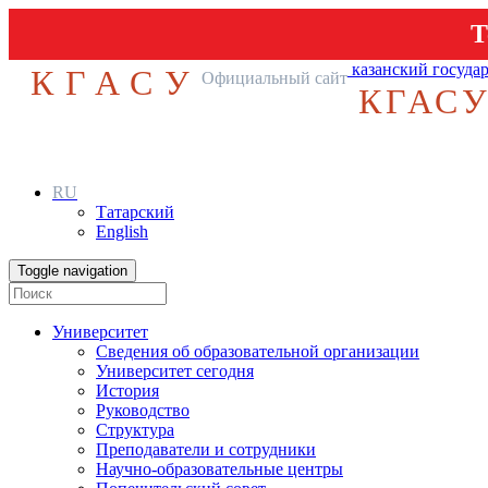
Т
казанский госуда
КГАСУ
Официальный сайт
КГАС
RU
Татарский
English
Toggle navigation
Университет
Сведения об образовательной организации
Университет сегодня
История
Руководство
Структура
Преподаватели и сотрудники
Научно-образовательные центры