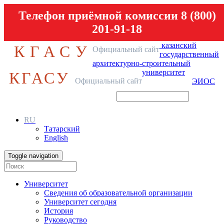
Телефон приёмной комиссии 8 (800)
201-91-18
казанский
КГАСУ
Официальный сайт
государственный
архитектурно-строительный
университет
КГАСУ
Официальный сайт
ЭИОС
RU
Татарский
English
Toggle navigation
Университет
Сведения об образовательной организации
Университет сегодня
История
Руководство