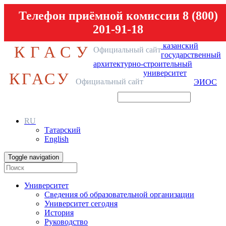
Телефон приёмной комиссии 8 (800)
201-91-18
казанский
КГАСУ
Официальный сайт
государственный
архитектурно-строительный
университет
КГАСУ
Официальный сайт
ЭИОС
RU
Татарский
English
Toggle navigation
Университет
Сведения об образовательной организации
Университет сегодня
История
Руководство