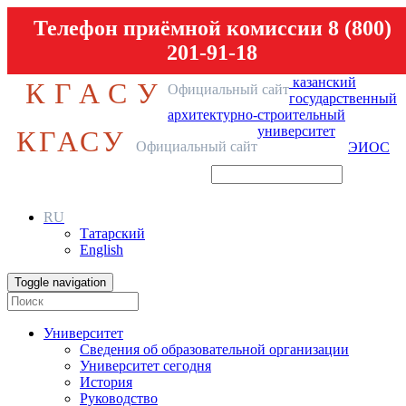
Телефон приёмной комиссии 8 (800)
201-91-18
казанский
КГАСУ
Официальный сайт
государственный
архитектурно-строительный
университет
КГАСУ
Официальный сайт
ЭИОС
RU
Татарский
English
Toggle navigation
Университет
Сведения об образовательной организации
Университет сегодня
История
Руководство