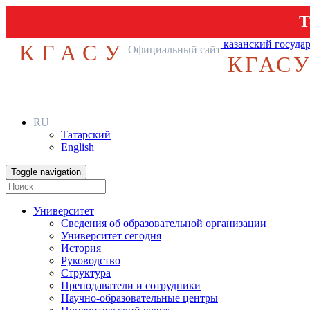
Т
казанский госуда
КГАСУ
Официальный сайт
КГАС
RU
Татарский
English
Toggle navigation
Университет
Сведения об образовательной организации
Университет сегодня
История
Руководство
Структура
Преподаватели и сотрудники
Научно-образовательные центры