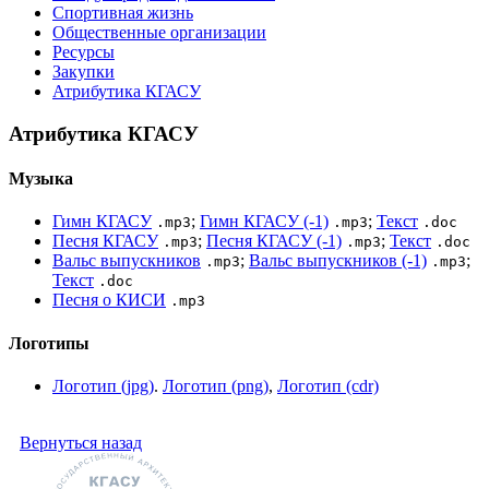
Спортивная жизнь
Общественные организации
Ресурсы
Закупки
Атрибутика КГАСУ
Атрибутика КГАСУ
Музыка
Гимн КГАСУ
;
Гимн КГАСУ (-1)
;
Текст
.mp3
.mp3
.doc
Песня КГАСУ
;
Песня КГАСУ (-1)
;
Текст
.mp3
.mp3
.doc
Вальс выпускников
;
Вальс выпускников (-1)
;
.mp3
.mp3
Текст
.doc
Песня о КИСИ
.mp3
Логотипы
Логотип (jpg)
.
Логотип (png)
,
Логотип (cdr)
Вернуться назад