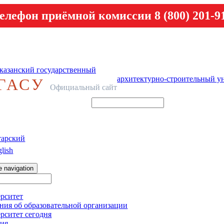
елефон приёмной комиссии 8 (800) 201-9
казанский государственный
архитектурно-строительный у
ГАСУ
Официальный сайт
тарский
lish
e navigation
рситет
ния об образовательной организации
рситет сегодня
ия