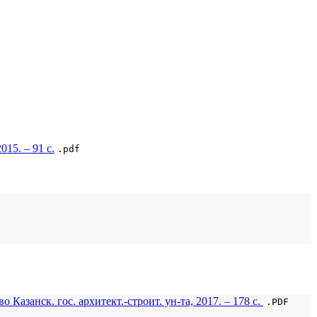
15. – 91 с.
.pdf
азанск. гос. архитект.-строит. ун-та, 2017. – 178 с.
.PDF