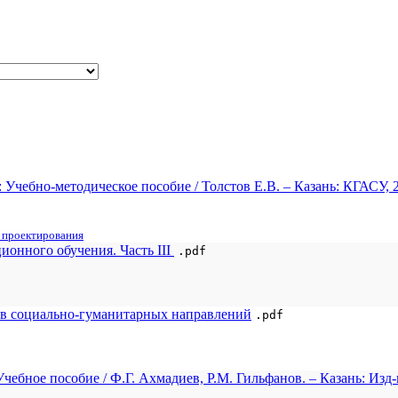
ебно-методическое пособие / Толстов Е.В. – Казань: КГАСУ, 20
 проектирования
ионного обучения. Часть III
.pdf
ов социально-гуманитарных направлений
.pdf
ное пособие / Ф.Г. Ахмадиев, Р.М. Гильфанов. – Казань: Изд-во К