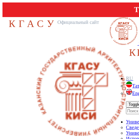
Т
КГАСУ
Официальный сайт
К
RU
Та
Eng
Toggl
Униве
Сведе
Униве
Истор