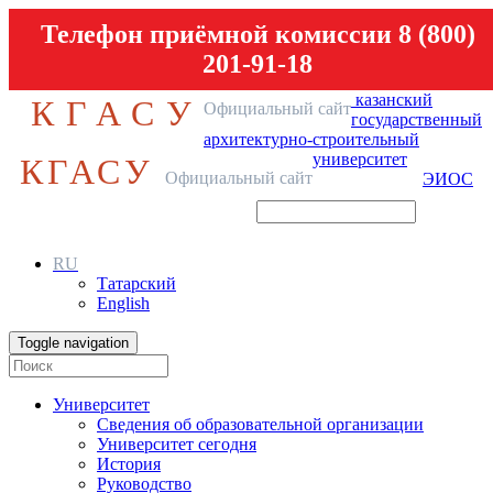
Телефон приёмной комиссии 8 (800)
201-91-18
казанский
КГАСУ
Официальный сайт
государственный
архитектурно-строительный
университет
КГАСУ
Официальный сайт
ЭИОС
RU
Татарский
English
Toggle navigation
Университет
Сведения об образовательной организации
Университет сегодня
История
Руководство