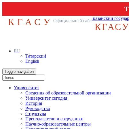
Т
казанский госуда
КГАСУ
Официальный сайт
КГАС
RU
Татарский
English
Toggle navigation
Университет
Сведения об образовательной организации
Университет сегодня
История
Руководство
Структура
Преподаватели и сотрудники
Научно-образовательные центры