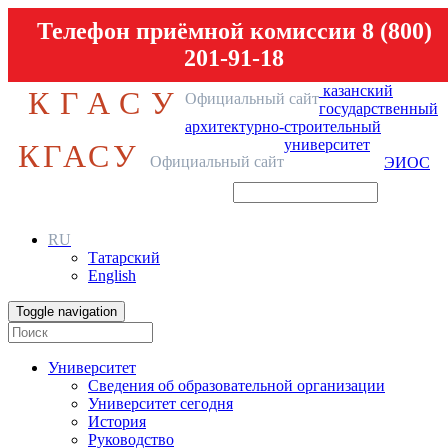
Телефон приёмной комиссии 8 (800)
201-91-18
казанский
КГАСУ
Официальный сайт
государственный
архитектурно-строительный
университет
КГАСУ
Официальный сайт
ЭИОС
RU
Татарский
English
Toggle navigation
Университет
Сведения об образовательной организации
Университет сегодня
История
Руководство