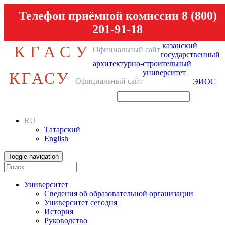
Телефон приёмной комиссии 8 (800)
201-91-18
казанский
КГАСУ
Официальный сайт
государственный
архитектурно-строительный
университет
КГАСУ
Официальный сайт
ЭИОС
RU
Татарский
English
Toggle navigation
Университет
Сведения об образовательной организации
Университет сегодня
История
Руководство