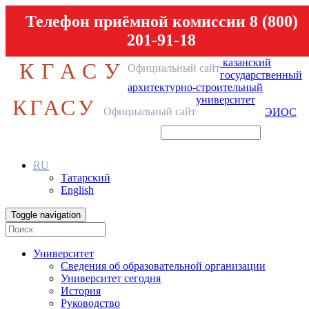
Телефон приёмной комиссии 8 (800)
201-91-18
казанский
КГАСУ
Официальный сайт
государственный
архитектурно-строительный
университет
КГАСУ
Официальный сайт
ЭИОС
RU
Татарский
English
Toggle navigation
Университет
Сведения об образовательной организации
Университет сегодня
История
Руководство