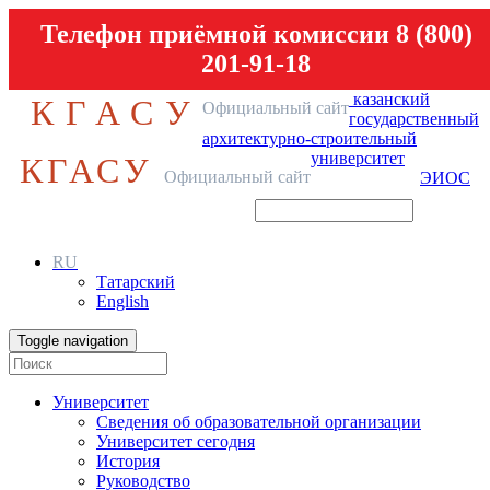
Телефон приёмной комиссии 8 (800)
201-91-18
казанский
КГАСУ
Официальный сайт
государственный
архитектурно-строительный
университет
КГАСУ
Официальный сайт
ЭИОС
RU
Татарский
English
Toggle navigation
Университет
Сведения об образовательной организации
Университет сегодня
История
Руководство