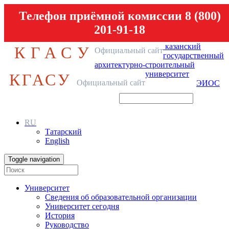
Телефон приёмной комиссии 8 (800)
201-91-18
казанский
КГАСУ
Официальный сайт
государственный
архитектурно-строительный
университет
КГАСУ
Официальный сайт
ЭИОС
RU
Татарский
English
Toggle navigation
Университет
Сведения об образовательной организации
Университет сегодня
История
Руководство