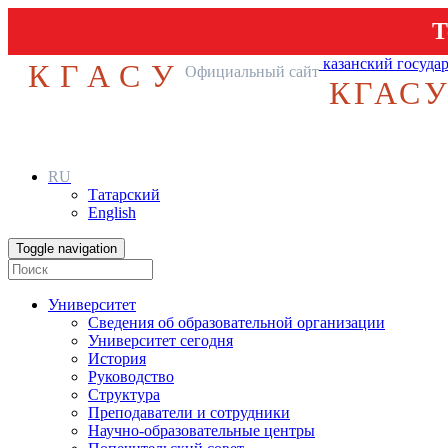
Т
казанский госуда
КГАСУ
Официальный сайт
КГАС
RU
Татарский
English
Toggle navigation
Университет
Сведения об образовательной организации
Университет сегодня
История
Руководство
Структура
Преподаватели и сотрудники
Научно-образовательные центры