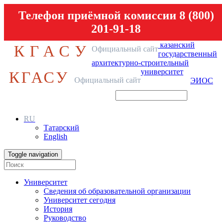
Телефон приёмной комиссии 8 (800)
201-91-18
казанский
КГАСУ
Официальный сайт
государственный
архитектурно-строительный
университет
КГАСУ
Официальный сайт
ЭИОС
RU
Татарский
English
Toggle navigation
Университет
Сведения об образовательной организации
Университет сегодня
История
Руководство