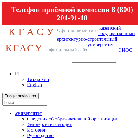
Телефон приёмной комиссии 8 (800)
201-91-18
казанский
КГАСУ
Официальный сайт
государственный
архитектурно-строительный
университет
КГАСУ
Официальный сайт
ЭИОС
RU
Татарский
English
Toggle navigation
Университет
Сведения об образовательной организации
Университет сегодня
История
Руководство