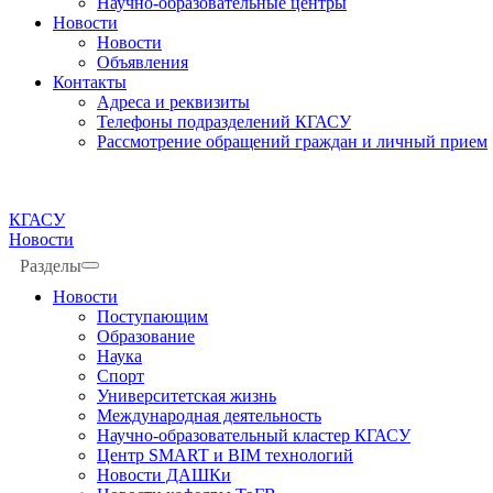
Научно-образовательные центры
Новости
Новости
Объявления
Контакты
Адреса и реквизиты
Телефоны подразделений КГАСУ
Рассмотрение обращений граждан и личный прием
КГАСУ
Новости
Разделы
Новости
Поступающим
Образование
Наука
Спорт
Университетская жизнь
Международная деятельность
Научно-образовательный кластер КГАСУ
Центр SMART и BIM технологий
Новости ДАШКи