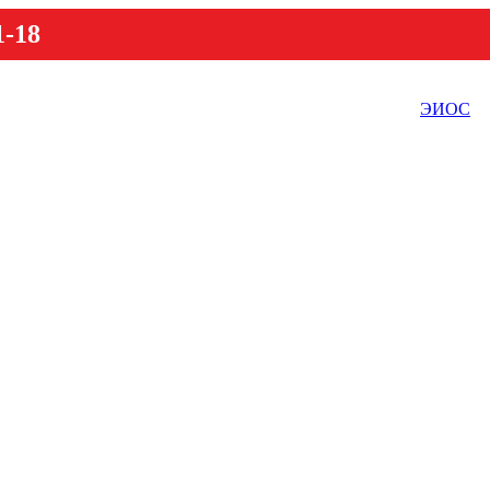
1-18
ЭИОС