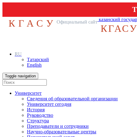
Т
казанский госуда
КГАСУ
Официальный сайт
КГАС
RU
Татарский
English
Toggle navigation
Университет
Сведения об образовательной организации
Университет сегодня
История
Руководство
Структура
Преподаватели и сотрудники
Научно-образовательные центры