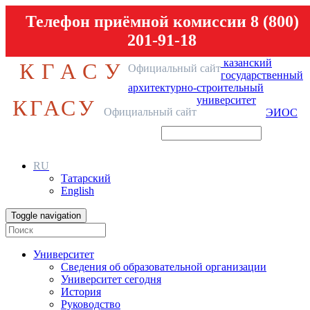
Телефон приёмной комиссии 8 (800)
201-91-18
казанский
КГАСУ
Официальный сайт
государственный
архитектурно-строительный
университет
КГАСУ
Официальный сайт
ЭИОС
RU
Татарский
English
Toggle navigation
Университет
Сведения об образовательной организации
Университет сегодня
История
Руководство