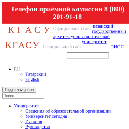
Телефон приёмной комиссии 8 (800)
201-91-18
казанский
КГАСУ
Официальный сайт
государственный
архитектурно-строительный
университет
КГАСУ
Официальный сайт
ЭИОС
RU
Татарский
English
Toggle navigation
Университет
Сведения об образовательной организации
Университет сегодня
История
Руководство