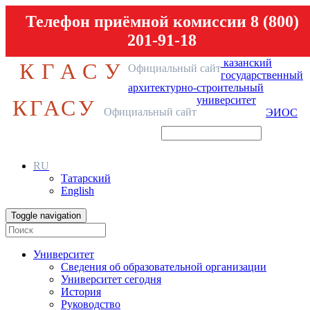
Телефон приёмной комиссии 8 (800)
201-91-18
казанский
КГАСУ
Официальный сайт
государственный
архитектурно-строительный
университет
КГАСУ
Официальный сайт
ЭИОС
RU
Татарский
English
Toggle navigation
Университет
Сведения об образовательной организации
Университет сегодня
История
Руководство