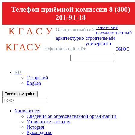
Телефон приёмной комиссии 8 (800)
201-91-18
казанский
КГАСУ
Официальный сайт
государственный
архитектурно-строительный
университет
КГАСУ
Официальный сайт
ЭИОС
RU
Татарский
English
Toggle navigation
Университет
Сведения об образовательной организации
Университет сегодня
История
Руководство