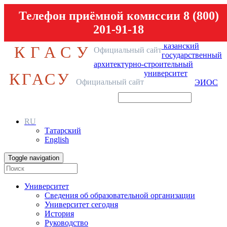
Телефон приёмной комиссии 8 (800)
201-91-18
казанский
КГАСУ
Официальный сайт
государственный
архитектурно-строительный
университет
КГАСУ
Официальный сайт
ЭИОС
RU
Татарский
English
Toggle navigation
Университет
Сведения об образовательной организации
Университет сегодня
История
Руководство