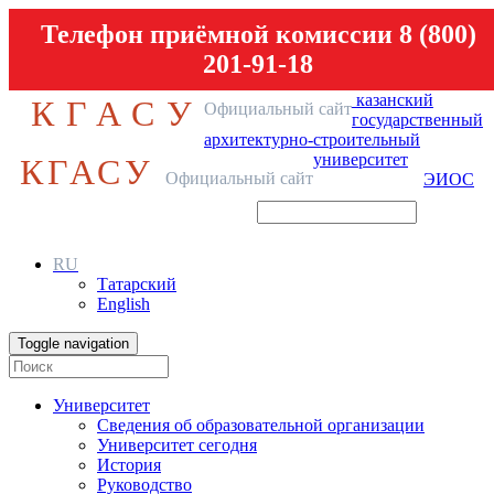
Телефон приёмной комиссии 8 (800)
201-91-18
казанский
КГАСУ
Официальный сайт
государственный
архитектурно-строительный
университет
КГАСУ
Официальный сайт
ЭИОС
RU
Татарский
English
Toggle navigation
Университет
Сведения об образовательной организации
Университет сегодня
История
Руководство