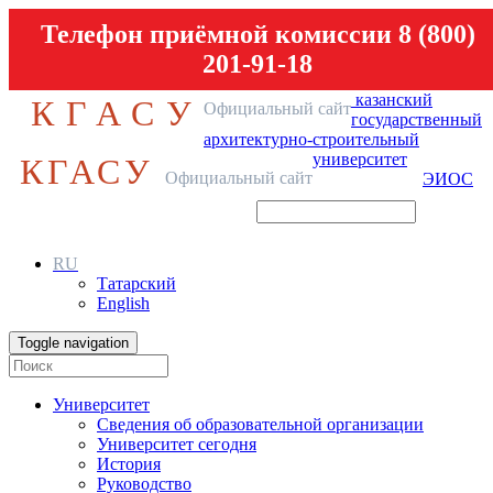
Телефон приёмной комиссии 8 (800)
201-91-18
казанский
КГАСУ
Официальный сайт
государственный
архитектурно-строительный
университет
КГАСУ
Официальный сайт
ЭИОС
RU
Татарский
English
Toggle navigation
Университет
Сведения об образовательной организации
Университет сегодня
История
Руководство