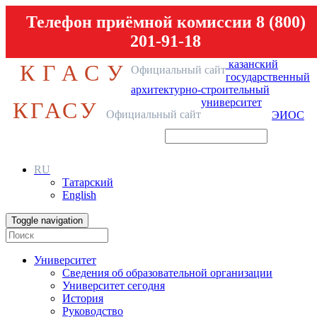
Телефон приёмной комиссии 8 (800)
201-91-18
казанский
КГАСУ
Официальный сайт
государственный
архитектурно-строительный
университет
КГАСУ
Официальный сайт
ЭИОС
RU
Татарский
English
Toggle navigation
Университет
Сведения об образовательной организации
Университет сегодня
История
Руководство