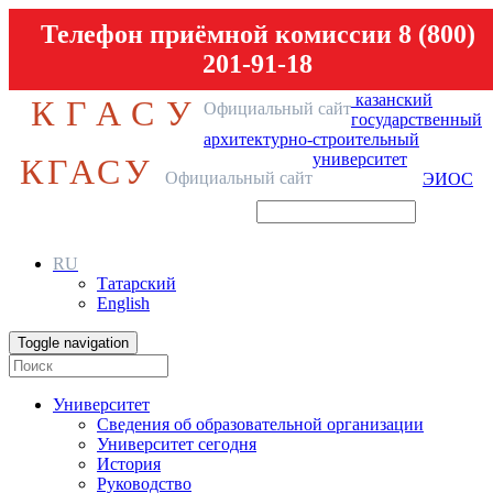
Телефон приёмной комиссии 8 (800)
201-91-18
казанский
КГАСУ
Официальный сайт
государственный
архитектурно-строительный
университет
КГАСУ
Официальный сайт
ЭИОС
RU
Татарский
English
Toggle navigation
Университет
Сведения об образовательной организации
Университет сегодня
История
Руководство