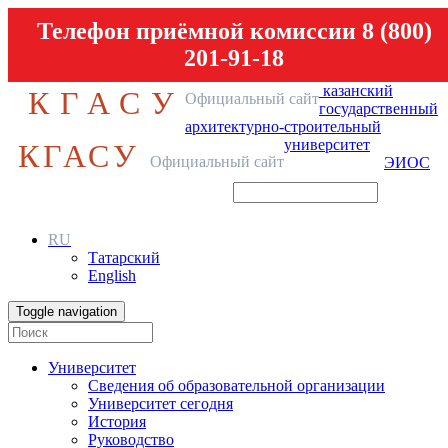
Телефон приёмной комиссии 8 (800)
201-91-18
казанский
КГАСУ
Официальный сайт
государственный
архитектурно-строительный
университет
КГАСУ
Официальный сайт
ЭИОС
RU
Татарский
English
Toggle navigation
Университет
Сведения об образовательной организации
Университет сегодня
История
Руководство