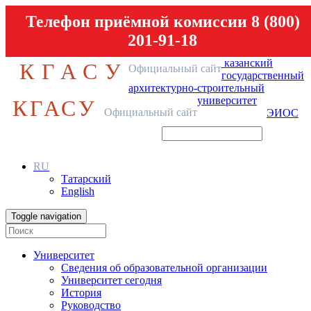
Телефон приёмной комиссии 8 (800)
201-91-18
казанский
КГАСУ
Официальный сайт
государственный
архитектурно-строительный
университет
КГАСУ
Официальный сайт
ЭИОС
RU
Татарский
English
Toggle navigation
Университет
Сведения об образовательной организации
Университет сегодня
История
Руководство