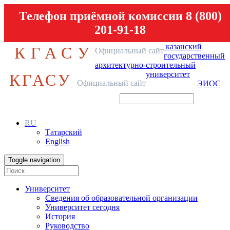
Телефон приёмной комиссии 8 (800)
201-91-18
казанский
КГАСУ
Официальный сайт
государственный
архитектурно-строительный
университет
КГАСУ
Официальный сайт
ЭИОС
RU
Татарский
English
Toggle navigation
Университет
Сведения об образовательной организации
Университет сегодня
История
Руководство