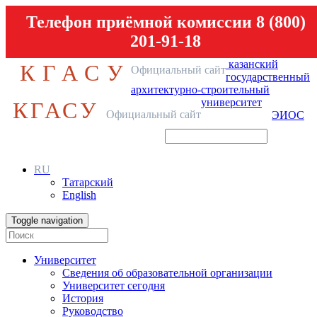
Телефон приёмной комиссии 8 (800)
201-91-18
казанский
КГАСУ
Официальный сайт
государственный
архитектурно-строительный
университет
КГАСУ
Официальный сайт
ЭИОС
RU
Татарский
English
Toggle navigation
Университет
Сведения об образовательной организации
Университет сегодня
История
Руководство