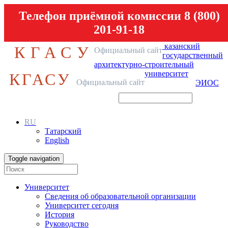
Телефон приёмной комиссии 8 (800)
201-91-18
казанский
КГАСУ
Официальный сайт
государственный
архитектурно-строительный
университет
КГАСУ
Официальный сайт
ЭИОС
RU
Татарский
English
Toggle navigation
Университет
Сведения об образовательной организации
Университет сегодня
История
Руководство