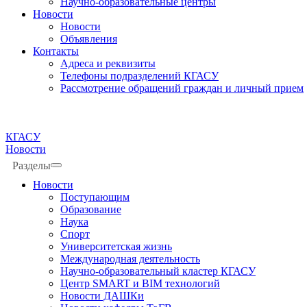
Научно-образовательные центры
Новости
Новости
Объявления
Контакты
Адреса и реквизиты
Телефоны подразделений КГАСУ
Рассмотрение обращений граждан и личный прием
КГАСУ
Новости
Разделы
Новости
Поступающим
Образование
Наука
Спорт
Университетская жизнь
Международная деятельность
Научно-образовательный кластер КГАСУ
Центр SMART и BIM технологий
Новости ДАШКи