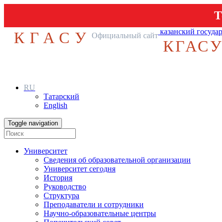
Т
казанский госуда
КГАСУ
Официальный сайт
КГАС
RU
Татарский
English
Toggle navigation
Университет
Сведения об образовательной организации
Университет сегодня
История
Руководство
Структура
Преподаватели и сотрудники
Научно-образовательные центры