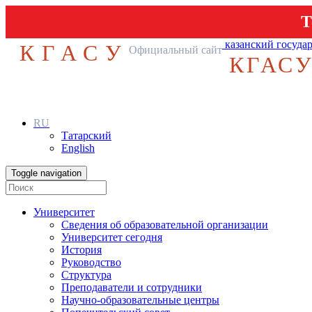
Т
казанский госуда
КГАСУ
Официальный сайт
КГАС
RU
Татарский
English
Toggle navigation
Университет
Сведения об образовательной организации
Университет сегодня
История
Руководство
Структура
Преподаватели и сотрудники
Научно-образовательные центры