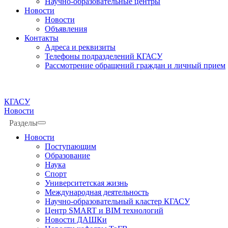
Научно-образовательные центры
Новости
Новости
Объявления
Контакты
Адреса и реквизиты
Телефоны подразделений КГАСУ
Рассмотрение обращений граждан и личный прием
КГАСУ
Новости
Разделы
Новости
Поступающим
Образование
Наука
Спорт
Университетская жизнь
Международная деятельность
Научно-образовательный кластер КГАСУ
Центр SMART и BIM технологий
Новости ДАШКи