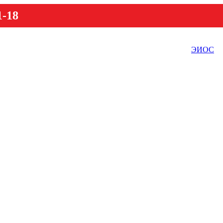
1-18
ЭИОС