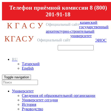
Телефон приёмной комиссии 8 (800)
201-91-18
казанский
КГАСУ
Официальный сайт
государственный
архитектурно-строительный
университет
КГАСУ
Официальный сайт
ЭИОС
RU
Татарский
English
Toggle navigation
Университет
Сведения об образовательной организации
Университет сегодня
История
Руководство