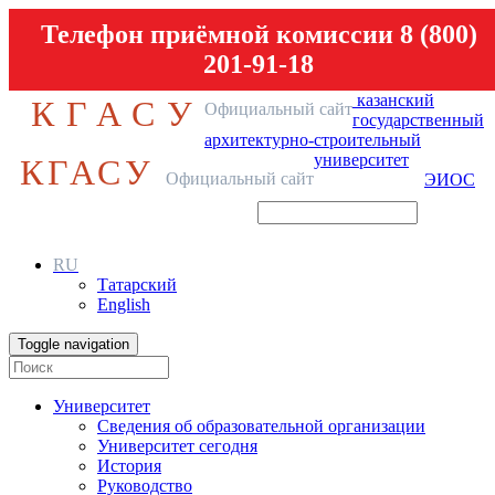
Телефон приёмной комиссии 8 (800)
201-91-18
казанский
КГАСУ
Официальный сайт
государственный
архитектурно-строительный
университет
КГАСУ
Официальный сайт
ЭИОС
RU
Татарский
English
Toggle navigation
Университет
Сведения об образовательной организации
Университет сегодня
История
Руководство