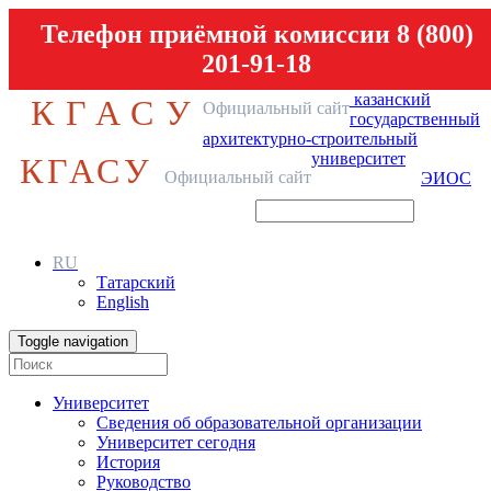
Телефон приёмной комиссии 8 (800)
201-91-18
казанский
КГАСУ
Официальный сайт
государственный
архитектурно-строительный
университет
КГАСУ
Официальный сайт
ЭИОС
RU
Татарский
English
Toggle navigation
Университет
Сведения об образовательной организации
Университет сегодня
История
Руководство