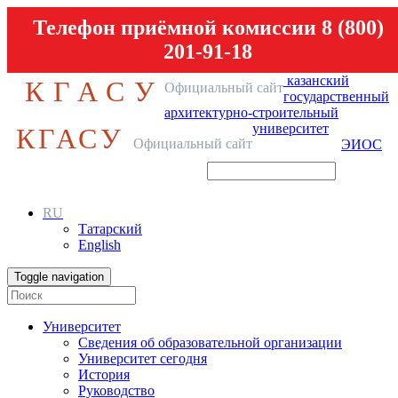
Телефон приёмной комиссии 8 (800)
201-91-18
казанский
КГАСУ
Официальный сайт
государственный
архитектурно-строительный
университет
КГАСУ
Официальный сайт
ЭИОС
RU
Татарский
English
Toggle navigation
Университет
Сведения об образовательной организации
Университет сегодня
История
Руководство