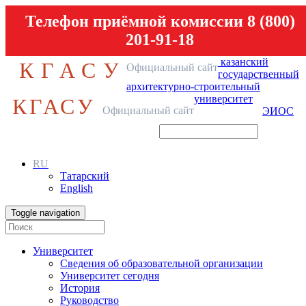
Телефон приёмной комиссии 8 (800)
201-91-18
казанский
КГАСУ
Официальный сайт
государственный
архитектурно-строительный
университет
КГАСУ
Официальный сайт
ЭИОС
RU
Татарский
English
Toggle navigation
Университет
Сведения об образовательной организации
Университет сегодня
История
Руководство