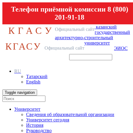
Телефон приёмной комиссии 8 (800)
201-91-18
казанский
КГАСУ
Официальный сайт
государственный
архитектурно-строительный
университет
КГАСУ
Официальный сайт
ЭИОС
RU
Татарский
English
Toggle navigation
Университет
Сведения об образовательной организации
Университет сегодня
История
Руководство