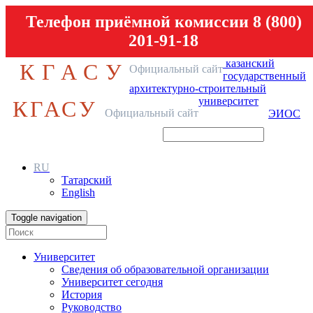
Телефон приёмной комиссии 8 (800)
201-91-18
казанский
КГАСУ
Официальный сайт
государственный
архитектурно-строительный
университет
КГАСУ
Официальный сайт
ЭИОС
RU
Татарский
English
Toggle navigation
Университет
Сведения об образовательной организации
Университет сегодня
История
Руководство