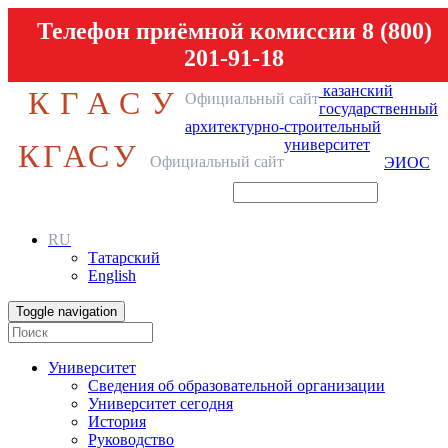
Телефон приёмной комиссии 8 (800)
201-91-18
казанский
КГАСУ
Официальный сайт
государственный
архитектурно-строительный
университет
КГАСУ
Официальный сайт
ЭИОС
RU
Татарский
English
Toggle navigation
Университет
Сведения об образовательной организации
Университет сегодня
История
Руководство