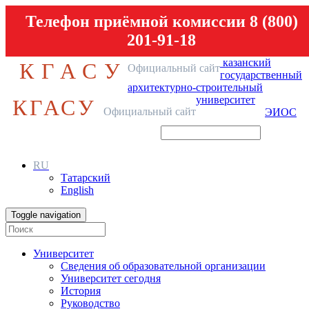
Телефон приёмной комиссии 8 (800)
201-91-18
казанский
КГАСУ
Официальный сайт
государственный
архитектурно-строительный
университет
КГАСУ
Официальный сайт
ЭИОС
RU
Татарский
English
Toggle navigation
Университет
Сведения об образовательной организации
Университет сегодня
История
Руководство