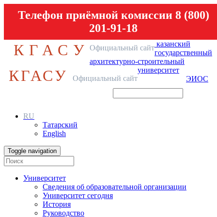
Телефон приёмной комиссии 8 (800)
201-91-18
казанский
КГАСУ
Официальный сайт
государственный
архитектурно-строительный
университет
КГАСУ
Официальный сайт
ЭИОС
RU
Татарский
English
Toggle navigation
Университет
Сведения об образовательной организации
Университет сегодня
История
Руководство